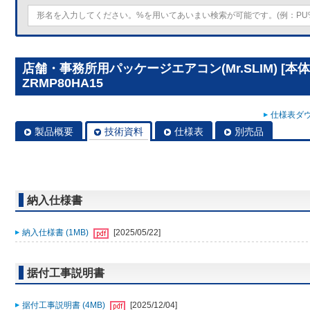
店舗・事務所用パッケージエアコン(Mr.SLIM) [本体
ZRMP80HA15
仕様表ダウ
製品概要
技術資料
仕様表
別売品
納入仕様書
納入仕様書 (1MB)
[2025/05/22]
据付工事説明書
据付工事説明書 (4MB)
[2025/12/04]