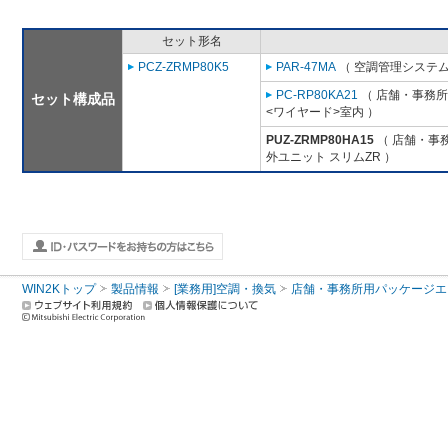
セット形名
PCZ-ZRMP80K5
PAR-47MA
（ 空調管理システム
PC-RP80KA21
（ 店舗・事務所用
セット構成品
<ワイヤード>室内 ）
PUZ-ZRMP80HA15
（ 店舗・事務
外ユニット スリムZR ）
WIN2Kトップ
製品情報
[業務用]空調・換気
店舗・事務所用パッケージエアコン