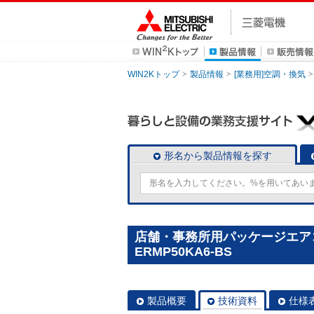
WIN2Kトップ
製品情報
[業務用]空調・換気
形名から製品情報を探す
店舗・事務所用パッケージエアコン(M
ERMP50KA6-BS
製品概要
技術資料
仕様