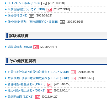
3D CADシンボル (37KB)
[2021/03/18]
※属性情報について (152KB)
[2022/03/10]
属性情報 (2KB)
[2019/08/23]
属性情報<店舗・事務所用PAC> (55KB)
[2023/03/16]
試験成績書
試験成績書 (59KB)
[2018/04/27]
その他技術資料
耐震強度計算書<耐震強度(後打ち1.0G)> (79KB)
[2018/05/26]
耐震強度計算書<耐震強度(箱抜き1.0G)> (80KB)
[2018/05/26]
騒音特性<騒音線図> (139KB)
[2018/04/27]
能力特性<能力線図> (606KB)
[2018/06/14]
電気配線図 (627KB)
[2018/04/27]