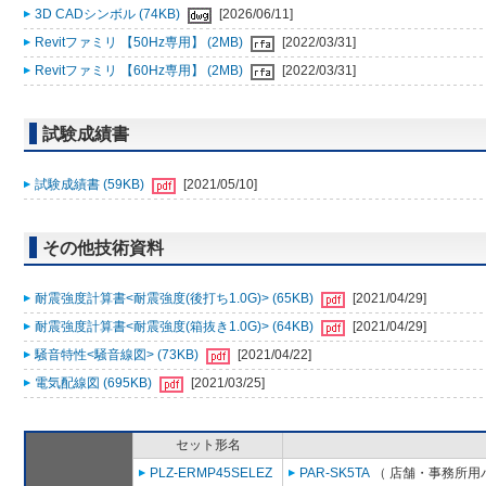
3D CADシンボル (74KB)
[2026/06/11]
Revitファミリ 【50Hz専用】 (2MB)
[2022/03/31]
Revitファミリ 【60Hz専用】 (2MB)
[2022/03/31]
試験成績書
試験成績書 (59KB)
[2021/05/10]
その他技術資料
耐震強度計算書<耐震強度(後打ち1.0G)> (65KB)
[2021/04/29]
耐震強度計算書<耐震強度(箱抜き1.0G)> (64KB)
[2021/04/29]
騒音特性<騒音線図> (73KB)
[2021/04/22]
電気配線図 (695KB)
[2021/03/25]
セット形名
PLZ-ERMP45SELEZ
PAR-SK5TA
（ 店舗・事務所用パッ