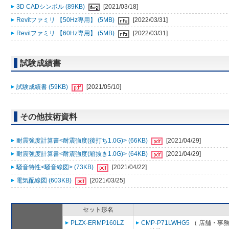
3D CADシンボル (89KB)
[2021/03/18]
Revitファミリ 【50Hz専用】 (5MB)
[2022/03/31]
Revitファミリ 【60Hz専用】 (5MB)
[2022/03/31]
試験成績書
試験成績書 (59KB)
[2021/05/10]
その他技術資料
耐震強度計算書<耐震強度(後打ち1.0G)> (66KB)
[2021/04/29]
耐震強度計算書<耐震強度(箱抜き1.0G)> (64KB)
[2021/04/29]
騒音特性<騒音線図> (73KB)
[2021/04/22]
電気配線図 (603KB)
[2021/03/25]
セット形名
PLZX-ERMP160LZ
CMP-P71LWHG5
（ 店舗・事務所