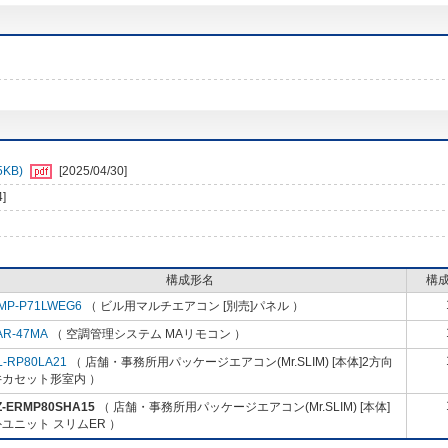
KB)
[2025/04/30]
4]
構成形名
構
MP-P71LWEG6
（ ビル用マルチエアコン [別売]パネル ）
AR-47MA
（ 空調管理システム MAリモコン ）
L-RP80LA21
（ 店舗・事務所用パッケージエアコン(Mr.SLIM) [本体]2方向
井カセット形室内 ）
Z-ERMP80SHA15
（ 店舗・事務所用パッケージエアコン(Mr.SLIM) [本体]
ユニット スリムER ）