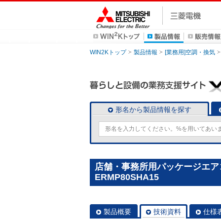
WIN2Kトップ
製品情報
[業務用]空調・換気
形名から製品情報を探す
店舗・事務所用パッケージエアコン(M
ERMP80SHA15
製品概要
技術資料
仕様