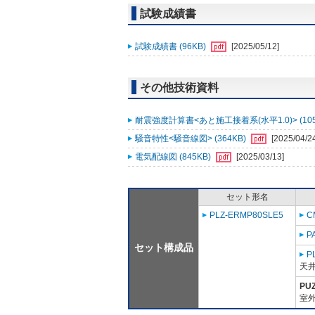
試験成績書
試験成績書 (96KB)
[2025/05/12]
その他技術資料
耐震強度計算書<あと施工接着系(水平1.0)> (105
騒音特性<騒音線図> (364KB)
[2025/04/2
電気配線図 (845KB)
[2025/03/13]
セット形名
PLZ-ERMP80SLE5
C
P
セット構成品
P
天
PU
室外