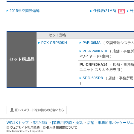
2015年空調設備編
仕様表(21MB)
外
セット形名
PCX-CRP80KH
PAR-36MA
（ 空調管理システム
PC-RP40KA10
（ 店舗・事務所用
<ワイヤード>室内 ）
セット構成品
PU-CRP80HA14
（ 店舗・事務所用
ユニット スリム冷房専用 ）
SDD-50SR8
（ 店舗・事務所用パ
）
WIN2Kトップ
製品情報
[業務用]空調・換気
店舗・事務所用パッケージエアコン