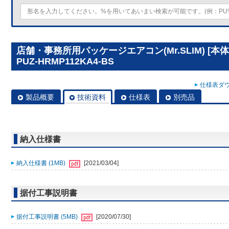
店舗・事務所用パッケージエアコン(Mr.SLIM) [
PUZ-HRMP112KA4-BS
仕様表ダウ
製品概要
技術資料
仕様表
別売品
納入仕様書
納入仕様書 (1MB)
[2021/03/04]
据付工事説明書
据付工事説明書 (5MB)
[2020/07/30]