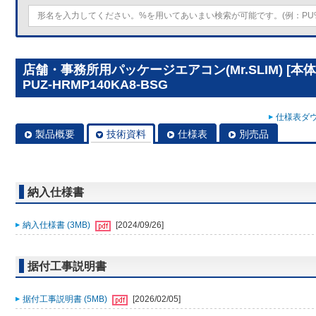
店舗・事務所用パッケージエアコン(Mr.SLIM) [
PUZ-HRMP140KA8-BSG
仕様表ダウ
製品概要
技術資料
仕様表
別売品
納入仕様書
納入仕様書 (3MB)
[2024/09/26]
据付工事説明書
据付工事説明書 (5MB)
[2026/02/05]