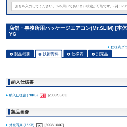
店舗・事務所用パッケージエアコン(Mr.SLIM) [本体]
YG
仕様表ダウ
製品概要
技術資料
仕様表
別売品
納入仕様書
納入仕様書 (78KB)
[2008/03/03]
製品画像
外観写真 (16KB)
[2008/10/07]