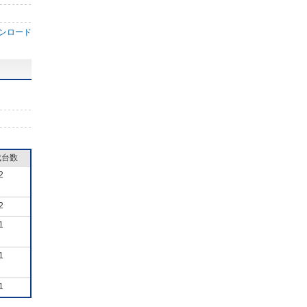
ンロード
成台数
2
2
1
1
1