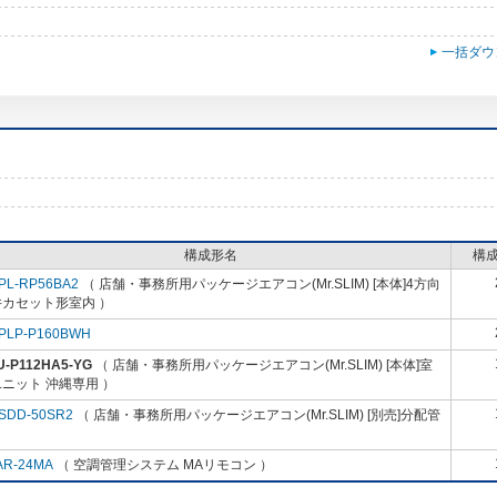
一括ダウ
構成形名
構
PL-RP56BA2
（ 店舗・事務所用パッケージエアコン(Mr.SLIM) [本体]4方向
井カセット形室内 ）
PLP-P160BWH
U-P112HA5-YG
（ 店舗・事務所用パッケージエアコン(Mr.SLIM) [本体]室
ニット 沖縄専用 ）
SDD-50SR2
（ 店舗・事務所用パッケージエアコン(Mr.SLIM) [別売]分配管
AR-24MA
（ 空調管理システム MAリモコン ）