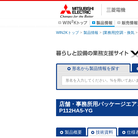
WIN2Kトップ
製品情報
[業務用]空調・換気
形名から製品情報を探す
店舗・事務所用パッケージエアコン(
P112HA5-YG
製品概要
技術資料
仕様