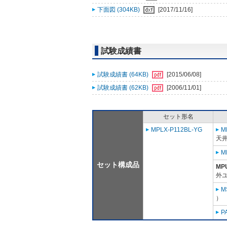
下面図 (304KB)
[2017/11/16]
試験成績書
試験成績書 (64KB)
[2015/06/08]
試験成績書 (62KB)
[2006/11/01]
セット形名
MPLX-P112BL-YG
M
天
M
セット構成品
MP
外ユ
M
）
P