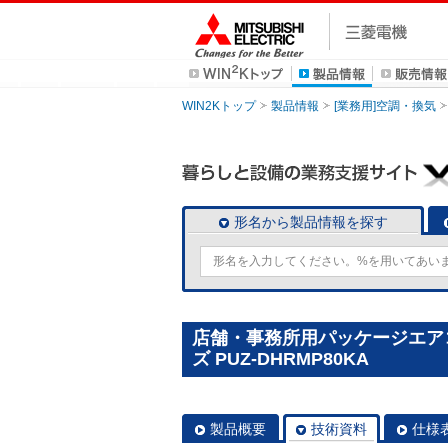
WIN2Kトップ
製品情報
[業務用]空調・換気
形名から製品情報を探す
店舗・事務所用パッケージエアコン
ズ PUZ-DHRMP80KA
製品概要
技術資料
仕様