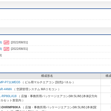
B)
[2022/08/31]
B)
[2022/08/31]
8]
構成形名
構
MP-P71LWEG5
（ ビル用マルチエアコン [別売]パネル ）
AR-44MA
（ 空調管理システム MAリモコン ）
L-RP80LA18
（ 店舗・事務所用パッケージエアコン(Mr.SLIM) [本体]2方向
井カセット形室内 ）
Z-DHRMP80KA
（ 店舗・事務所用パッケージエアコン(Mr.SLIM) [本体]室