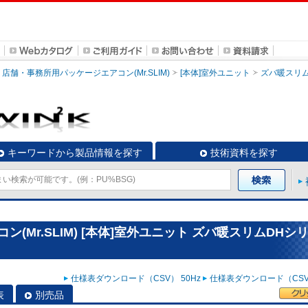
店舗・事務所用パッケージエアコン(Mr.SLIM)
[本体]室外ユニット
ズバ暖スリム
キーワードから製品情報を探す
技術資料を探す
(Mr.SLIM) [本体]室外ユニット ズバ暖スリムDHシ
仕様表ダウンロード（CSV） 50Hz
仕様表ダウンロード（CSV）
表
別売品