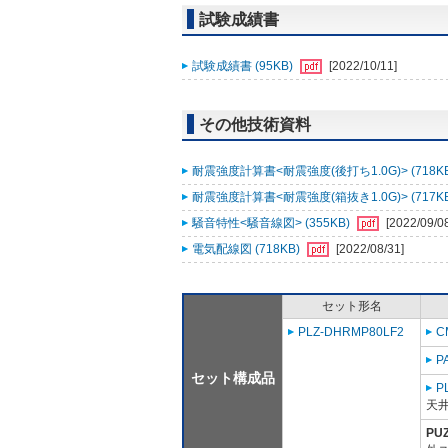
試験成績書
試験成績書 (95KB)
[2022/10/11]
その他技術資料
耐震強度計算書<耐震強度(後打ち1.0G)> (718K
耐震強度計算書<耐震強度(箱抜き1.0G)> (717K
騒音特性<騒音線図> (355KB)
[2022/09/0
電気配線図 (718KB)
[2022/08/31]
セット形名
PLZ-DHRMP80LF2
C
P
セット構成品
P
天
PU