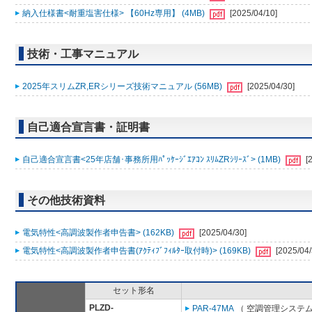
納入仕様書<耐重塩害仕様> 【60Hz専用】 (4MB)
[2025/04/10]
技術・工事マニュアル
2025年スリムZR,ERシリーズ技術マニュアル (56MB)
[2025/04/30]
自己適合宣言書・証明書
自己適合宣言書<25年店舗･事務所用ﾊﾟｯｹｰｼﾞｴｱｺﾝ ｽﾘﾑZRｼﾘｰｽﾞ> (1MB)
[
その他技術資料
電気特性<高調波製作者申告書> (162KB)
[2025/04/30]
電気特性<高調波製作者申告書(ｱｸﾃｨﾌﾞﾌｨﾙﾀｰ取付時)> (169KB)
[2025/04/
セット形名
PLZD-
PAR-47MA
（ 空調管理システム