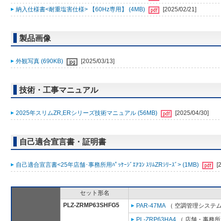
納入仕様書<耐重塩害仕様> 【60Hz専用】 (4MB)
[2025/02/21]
製品画像
外観写真 (690KB)
[2025/03/13]
技術・工事マニュアル
2025年スリムZR,ERシリーズ技術マニュアル (56MB)
[2025/04/30]
自己適合宣言書・証明書
自己適合宣言書<25年店舗･事務所用ﾊﾟｯｹｰｼﾞｴｱｺﾝ ｽﾘﾑZRｼﾘｰｽﾞ> (1MB)
[
セット形名
PLZ-ZRMP63SHFG5
PAR-47MA
（ 空調管理システム
PL-ZRP63HA4
（ 店舗・事務所用