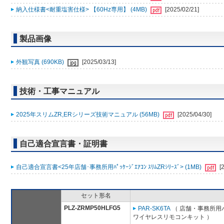
納入仕様書<耐重塩害仕様> 【60Hz専用】 (4MB)
[2025/02/21]
製品画像
外観写真 (690KB)
[2025/03/13]
技術・工事マニュアル
2025年スリムZR,ERシリーズ技術マニュアル (56MB)
[2025/04/30]
自己適合宣言書・証明書
自己適合宣言書<25年店舗･事務所用ﾊﾟｯｹｰｼﾞｴｱｺﾝ ｽﾘﾑZRｼﾘｰｽﾞ> (1MB)
[
セット形名
PLZ-ZRMP50HLFG5
PAR-SK6TA
（ 店舗・事務所用パッ
ワイヤレスリモコンキット ）