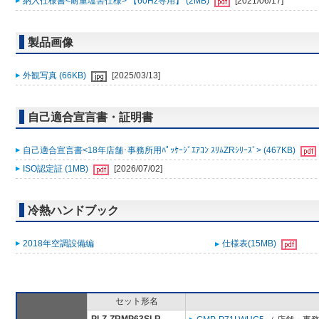
納入仕様書<耐重塩害仕様> 【60Hz専用】 (2MB)
[2021/06/17]
製品画像
外観写真 (66KB)
[2025/03/13]
自己適合宣言書・証明書
自己適合宣言書<18年店舗･事務所用ﾊﾟｯｹｰｼﾞｴｱｺﾝ ｽﾘﾑZRｼﾘｰｽﾞ> (467KB)
ISO認定証 (1MB)
[2026/07/02]
冷熱ハンドブック
2018年空調設備編
仕様表(15MB)
セット形名