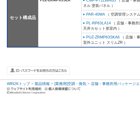
PLZ-ZRMP63SLR
CMP-P71LWHG5
（ 店舗・事務所
ネル 塗装パネル ）
PAR-40MA
（ 空調管理システム
セット構成品
PL-RP63LA14
（ 店舗・事務所用
天井カセット形室内 ）
PUZ-ZRMP63SKA6
（ 店舗・事務
室外ユニット スリムZR ）
WIN2Kトップ
製品情報
[業務用]空調・換気
店舗・事務所用パッケージエアコン