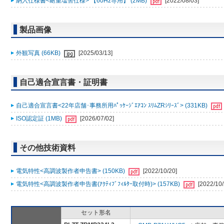
納入仕様書<耐重塩害仕様> 【60Hz専用】 (2MB)
[2022/08/03]
製品画像
外観写真 (66KB)
[2025/03/13]
自己適合宣言書・証明書
自己適合宣言書<22年店舗･事務所用ﾊﾟｯｹｰｼﾞｴｱｺﾝ ｽﾘﾑZRｼﾘｰｽﾞ> (331KB)
ISO認定証 (1MB)
[2026/07/02]
その他技術資料
電気特性<高調波製作者申告書> (150KB)
[2022/10/20]
電気特性<高調波製作者申告書(ｱｸﾃｨﾌﾞﾌｨﾙﾀｰ取付時)> (157KB)
[2022/10/
セット形名