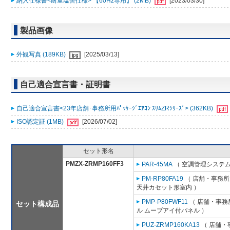
納入仕様書<耐重塩害仕様> 【60Hz専用】 (2MB)
[2023/03/30]
製品画像
外観写真 (189KB)
[2025/03/13]
自己適合宣言書・証明書
自己適合宣言書<23年店舗･事務所用ﾊﾟｯｹｰｼﾞｴｱｺﾝ ｽﾘﾑZRｼﾘｰｽﾞ> (362KB)
ISO認定証 (1MB)
[2026/07/02]
セット形名
PMZX-ZRMP160FF3
PAR-45MA
（ 空調管理システム
PM-RP80FA19
（ 店舗・事務所用
天井カセット形室内 ）
PMP-P80FWF11
（ 店舗・事務所
セット構成品
ル ムーブアイ付パネル ）
PUZ-ZRMP160KA13
（ 店舗・事