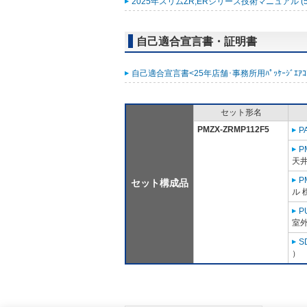
2025年スリムZR,ERシリーズ技術マニュアル (5
自己適合宣言書・証明書
自己適合宣言書<25年店舗･事務所用ﾊﾟｯｹｰｼﾞｴｱｺﾝ ｽﾘ
セット形名
PMZX-ZRMP112F5
P
P
天
P
セット構成品
ル 
P
室外
S
）