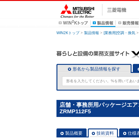
WIN2Kトップ
製品情報
[業務用]空調・換気
形名から製品情報を探す
店舗・事務所用パッケージエアコン(M
ZRMP112F5
製品概要
技術資料
仕様