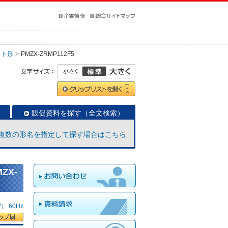
ット形
PMZX-ZRMP112F5
販促資料を探す（全文検索）
複数の形名を指定して探す場合はこちら
ZX-
 60Hz