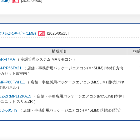
6MB)
[2025/04/30]
ﾑZRｼﾘｰｽﾞ> (1MB)
[2025/05/15]
構成形名
構
AR-47MA
（ 空調管理システム MAリモコン ）
M-RP56FA21
（ 店舗・事務所用パッケージエアコン(Mr.SLIM) [本体]1方向
井カセット形室内 ）
MP-P80FWH11
（ 店舗・事務所用パッケージエアコン(Mr.SLIM) [別売]パネ
標準パネル ）
UZ-ZRMP112KA15
（ 店舗・事務所用パッケージエアコン(Mr.SLIM) [本体]
ユニット スリムZR ）
DD-50SR9
（ 店舗・事務所用パッケージエアコン(Mr.SLIM) [別売]分配管