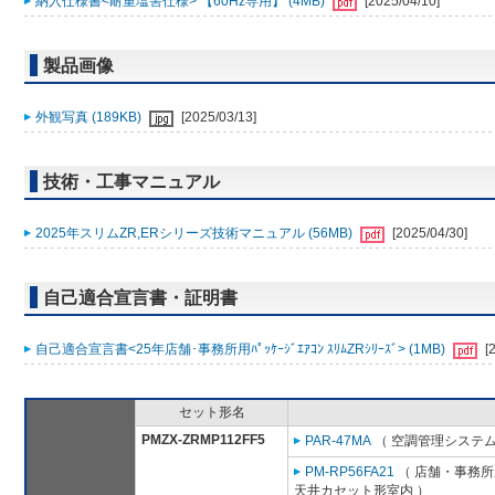
納入仕様書<耐重塩害仕様> 【60Hz専用】 (4MB)
[2025/04/10]
製品画像
外観写真 (189KB)
[2025/03/13]
技術・工事マニュアル
2025年スリムZR,ERシリーズ技術マニュアル (56MB)
[2025/04/30]
自己適合宣言書・証明書
自己適合宣言書<25年店舗･事務所用ﾊﾟｯｹｰｼﾞｴｱｺﾝ ｽﾘﾑZRｼﾘｰｽﾞ> (1MB)
[
セット形名
PMZX-ZRMP112FF5
PAR-47MA
（ 空調管理システム
PM-RP56FA21
（ 店舗・事務所用
天井カセット形室内 ）