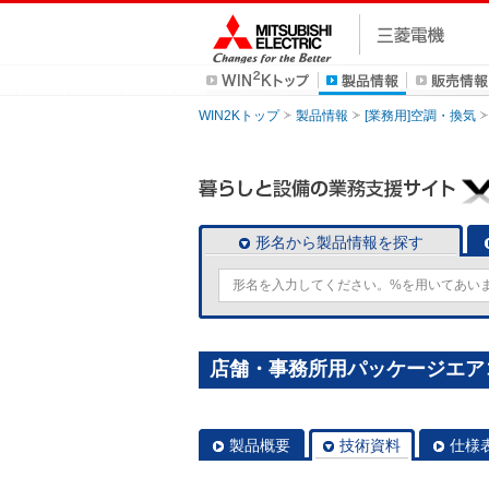
WIN2Kトップ
製品情報
[業務用]空調・換気
形名から製品情報を探す
店舗・事務所用パッケージエアコン(Mr
製品概要
技術資料
仕様