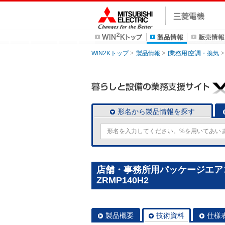
WIN2Kトップ
製品情報
[業務用]空調・換気
形名から製品情報を探す
店舗・事務所用パッケージエアコン(M
ZRMP140H2
製品概要
技術資料
仕様