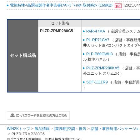
電気特性<高調波製作者申告書(ｱｸﾃｨﾌﾞﾌｨﾙﾀｰ取付時)> (169KB)
[2025/04/
セット形名
PLZD-ZRMP280G5
PAR-47MA
（ 空調管理システム
PL-RP71GA7
（ 店舗・事務所用パ
井カセット形<コンパクトタイプ>
PLP-P80GWH3
（ 店舗・事務所用
セット構成品
ル 標準パネル ）
PUZ-ZRMP280KA5
（ 店舗・事務
外ユニット スリムZR ）
SDF-1111R9
（ 店舗・事務所用パ
）
WIN2Kトップ
製品情報
[業務用]空調・換気
店舗・事務所用パッケージエアコン
PLZD-ZRMP280G5