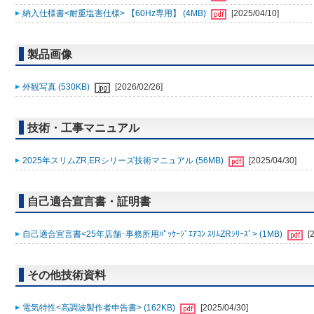
納入仕様書<耐重塩害仕様> 【60Hz専用】 (4MB)
[2025/04/10]
製品画像
外観写真 (530KB)
[2026/02/26]
技術・工事マニュアル
2025年スリムZR,ERシリーズ技術マニュアル (56MB)
[2025/04/30]
自己適合宣言書・証明書
自己適合宣言書<25年店舗･事務所用ﾊﾟｯｹｰｼﾞｴｱｺﾝ ｽﾘﾑZRｼﾘｰｽﾞ> (1MB)
[
その他技術資料
電気特性<高調波製作者申告書> (162KB)
[2025/04/30]