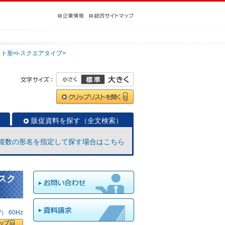
ト形<i-スクエアタイプ>
販促資料を探す（全文検索）
複数の形名を指定して探す場合はこちら
-スク
 60Hz