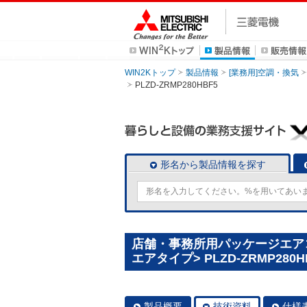
WIN2Kトップ
製品情報
[業務用]空調・換気
PLZD-ZRMP280HBF5
形名から製品情報を探す
店舗・事務所用パッケージエアコン(
エアタイプ> PLZD-ZRMP280H
製品概要
技術資料
仕様