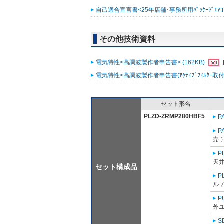
自己適合宣言書<25年店舗･事務所用ﾊﾟｯｹｰｼﾞｴｱｺﾝ ｽﾘ
その他技術資料
電気特性<高調波製作者申告書> (162KB)
電気特性<高調波製作者申告書(ｱｸﾃｨﾌﾞﾌｨﾙﾀｰ取付時)
セット形名
PLZD-ZRMP280HBF5
P
P
売 
P
天井
セット構成品
P
ル 
P
外ユ
S