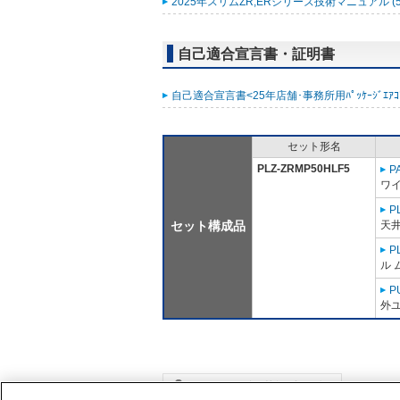
2025年スリムZR,ERシリーズ技術マニュアル (5
自己適合宣言書・証明書
自己適合宣言書<25年店舗･事務所用ﾊﾟｯｹｰｼﾞｴｱｺﾝ ｽﾘ
セット形名
PLZ-ZRMP50HLF5
P
ワ
P
セット構成品
天井
P
ル 
P
外ユ