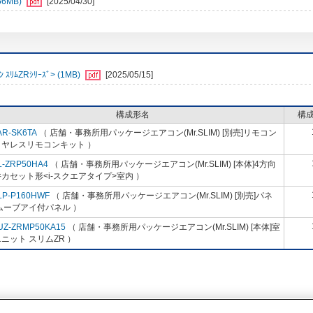
6MB)
[2025/04/30]
ﾑZRｼﾘｰｽﾞ> (1MB)
[2025/05/15]
構成形名
構
AR-SK6TA
（ 店舗・事務所用パッケージエアコン(Mr.SLIM) [別売]リモコン
イヤレスリモコンキット ）
L-ZRP50HA4
（ 店舗・事務所用パッケージエアコン(Mr.SLIM) [本体]4方向
カセット形<i-スクエアタイプ>室内 ）
LP-P160HWF
（ 店舗・事務所用パッケージエアコン(Mr.SLIM) [別売]パネ
ムーブアイ付パネル ）
UZ-ZRMP50KA15
（ 店舗・事務所用パッケージエアコン(Mr.SLIM) [本体]室
ニット スリムZR ）