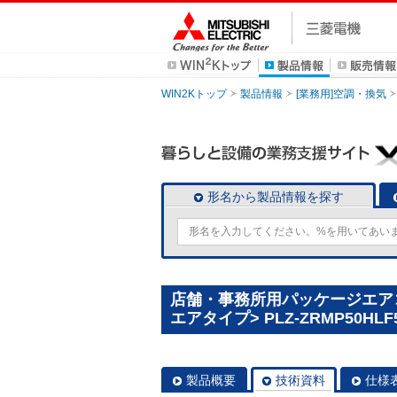
WIN2Kトップ
製品情報
[業務用]空調・換気
形名から製品情報を探す
店舗・事務所用パッケージエアコン(
エアタイプ> PLZ-ZRMP50HLF
製品概要
技術資料
仕様