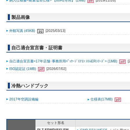
納入仕様書<耐重塩害仕様> 【60Hz専用】 (2MB)
[2019/11/26]
製品画像
外観写真 (45KB)
[2025/03/13]
自己適合宣言書・証明書
自己適合宣言書<17年店舗･事務所用ﾊﾟｯｹｰｼﾞｴｱｺﾝ ｽﾘﾑERｼﾘｰｽﾞ> (1MB)
[
ISO認定証 (1MB)
[2026/07/02]
冷熱ハンドブック
2017年空調設備編
仕様表(17MB)
セット形名