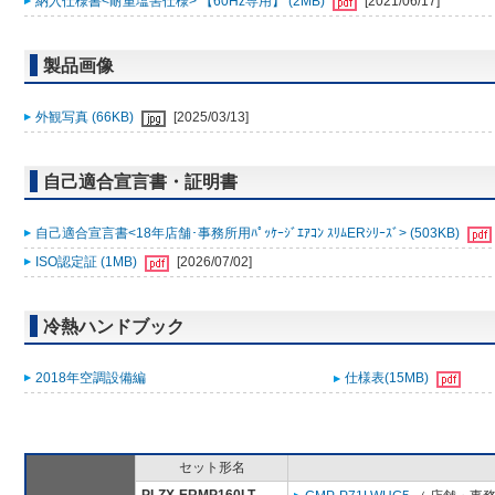
納入仕様書<耐重塩害仕様> 【60Hz専用】 (2MB)
[2021/06/17]
製品画像
外観写真 (66KB)
[2025/03/13]
自己適合宣言書・証明書
自己適合宣言書<18年店舗･事務所用ﾊﾟｯｹｰｼﾞｴｱｺﾝ ｽﾘﾑERｼﾘｰｽﾞ> (503KB)
ISO認定証 (1MB)
[2026/07/02]
冷熱ハンドブック
2018年空調設備編
仕様表(15MB)
セット形名