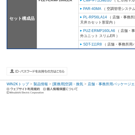
PLZT-ERMP160LER
CMP-P71LWEG5
（ ビル用マル
PAR-40MA
（ 空調管理システム
PL-RP56LA14
（ 店舗・事務所用
セット構成品
天井カセット形室内 ）
PUZ-ERMP160LA6
（ 店舗・事務
外ユニット スリムER ）
SDT-111R8
（ 店舗・事務所用パッ
WIN2Kトップ
製品情報
[業務用]空調・換気
店舗・事務所用パッケージエアコン