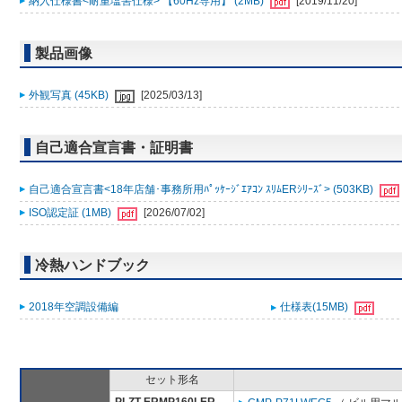
納入仕様書<耐重塩害仕様> 【60Hz専用】 (2MB)
[2019/11/20]
製品画像
外観写真 (45KB)
[2025/03/13]
自己適合宣言書・証明書
自己適合宣言書<18年店舗･事務所用ﾊﾟｯｹｰｼﾞｴｱｺﾝ ｽﾘﾑERｼﾘｰｽﾞ> (503KB)
ISO認定証 (1MB)
[2026/07/02]
冷熱ハンドブック
2018年空調設備編
仕様表(15MB)
セット形名