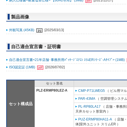
納入仕様書<耐重塩害仕様> 【60Hz専用】 (3MB)
[2021/12/17]
製品画像
外観写真 (45KB)
[2025/03/13]
自己適合宣言書・証明書
自己適合宣言書<21年店舗･事務所用ﾊﾟｯｹｰｼﾞｴｱｺﾝ ｽﾘﾑERｼﾘｰｽﾞ-Aﾀｲﾌﾟ> (1MB)
ISO認定証 (1MB)
[2026/07/02]
セット形名
PLZ-ERMP80LEZ-A
CMP-P71LWEG5
（ ビル用マル
PAR-43MA
（ 空調管理システム
セット構成品
PL-RP80LA17
（ 店舗・事務所用
天井カセット形室内 ）
PUZ-ERMP80HA11-A
（ 店舗・
体]室外ユニット スリムER ）