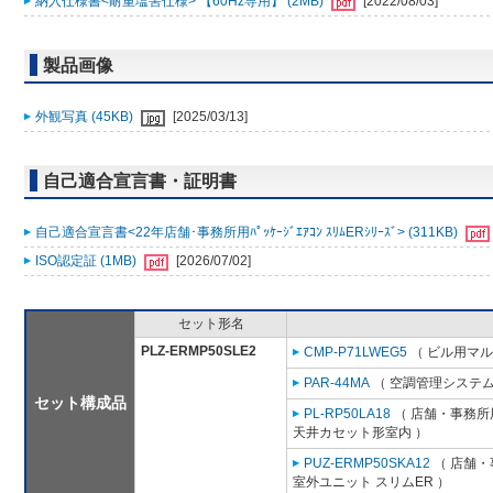
納入仕様書<耐重塩害仕様> 【60Hz専用】 (2MB)
[2022/08/03]
製品画像
外観写真 (45KB)
[2025/03/13]
自己適合宣言書・証明書
自己適合宣言書<22年店舗･事務所用ﾊﾟｯｹｰｼﾞｴｱｺﾝ ｽﾘﾑERｼﾘｰｽﾞ> (311KB)
ISO認定証 (1MB)
[2026/07/02]
セット形名
PLZ-ERMP50SLE2
CMP-P71LWEG5
（ ビル用マル
PAR-44MA
（ 空調管理システム
セット構成品
PL-RP50LA18
（ 店舗・事務所用
天井カセット形室内 ）
PUZ-ERMP50SKA12
（ 店舗・事
室外ユニット スリムER ）