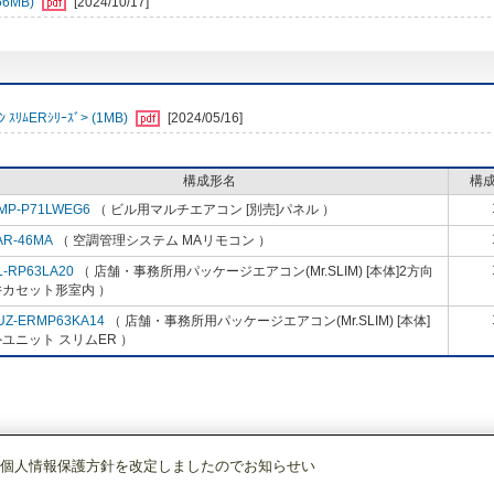
6MB)
[2024/10/17]
ﾑERｼﾘｰｽﾞ> (1MB)
[2024/05/16]
構成形名
構
MP-P71LWEG6
（ ビル用マルチエアコン [別売]パネル ）
AR-46MA
（ 空調管理システム MAリモコン ）
L-RP63LA20
（ 店舗・事務所用パッケージエアコン(Mr.SLIM) [本体]2方向
井カセット形室内 ）
UZ-ERMP63KA14
（ 店舗・事務所用パッケージエアコン(Mr.SLIM) [本体]
ユニット スリムER ）
個人情報保護方針を改定しましたのでお知らせい
店舗・事務所用パッケージエアコン(Mr.SLIM)
[本体]スリムER
2方向天井カセ