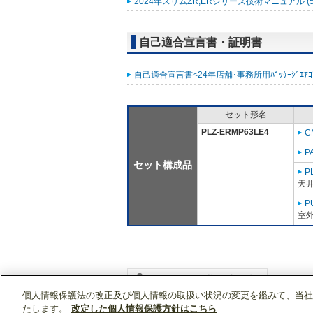
2024年スリムZR,ERシリーズ技術マニュアル (5
自己適合宣言書・証明書
自己適合宣言書<24年店舗･事務所用ﾊﾟｯｹｰｼﾞｴｱｺﾝ ｽﾘ
セット形名
PLZ-ERMP63LE4
C
P
セット構成品
P
天
P
室外
個人情報保護法の改正及び個人情報の取扱い状況の変更を鑑みて、当社
WIN2Kトップ
製品情報
[業務用]空調・換気
たします。
改定した個人情報保護方針はこちら