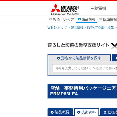
WIN2Kトップ
製品情報
[業務用]空調・換気
形名から製品情報を探す
店舗・事務所用パッケージエアコン(M
ERMP63LE4
製品概要
技術資料
仕様