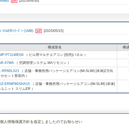
6MB)
[2025/04/30]
ﾑERｼﾘｰｽﾞ> (1MB)
[2025/05/15]
構成形名
構
MP-P71LWEG6
（ ビル用マルチエアコン [別売]パネル ）
AR-47MA
（ 空調管理システム MAリモコン ）
L-RP80LA21
（ 店舗・事務所用パッケージエアコン(Mr.SLIM) [本体]2方向
井カセット形室内 ）
UZ-ERMP80SHA15
（ 店舗・事務所用パッケージエアコン(Mr.SLIM) [本体]
ユニット スリムER ）
個人情報保護方針を改定しましたのでお知らせい
店舗・事務所用パッケージエアコン(Mr.SLIM)
[本体]スリムER
2方向天井カセ