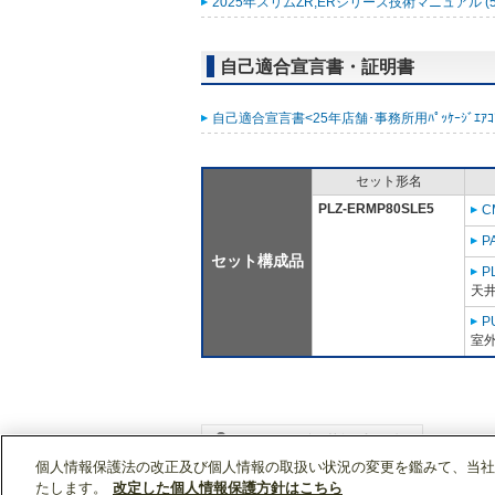
2025年スリムZR,ERシリーズ技術マニュアル (5
自己適合宣言書・証明書
自己適合宣言書<25年店舗･事務所用ﾊﾟｯｹｰｼﾞｴｱｺﾝ ｽﾘ
セット形名
PLZ-ERMP80SLE5
C
P
セット構成品
P
天
P
室外
個人情報保護法の改正及び個人情報の取扱い状況の変更を鑑みて、当社
WIN2Kトップ
製品情報
[業務用]空調・換気
たします。
改定した個人情報保護方針はこちら