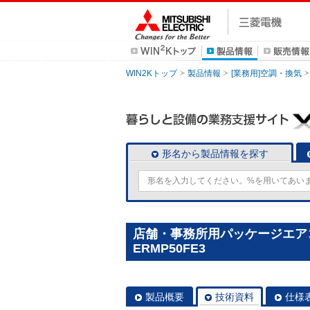
WIN2Kトップ
製品情報
[業務用]空調・換気
形名から製品情報を探す
店舗・事務所用パッケージエアコン(
ERMP50FE3
製品概要
技術資料
仕様