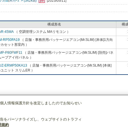
ﾑERｼﾘｰｽﾞ> (342KB)
[2023/05/11]
構成形名
構
AR-45MA
（ 空調管理システム MAリモコン ）
M-RP50FA19
（ 店舗・事務所用パッケージエアコン(Mr.SLIM) [本体]1方向
井カセット形室内 ）
MP-P80FWF11
（ 店舗・事務所用パッケージエアコン(Mr.SLIM) [別売]パネ
ムーブアイ付パネル ）
UZ-ERMP50KA13
（ 店舗・事務所用パッケージエアコン(Mr.SLIM) [本体]
ユニット スリムER ）
個人情報保護方針を改定しましたのでお知らせい
店舗・事務所用パッケージエアコン(Mr.SLIM)
[本体]スリムER
1方向天井カセ
告をパーソナライズし、ウェブサイトのトラフィ
用規約