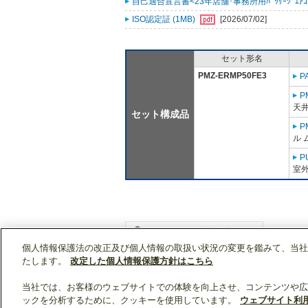
自己適合宣言書<23年店舗･事務所用ﾊﾟｯｹｰｼﾞｴｱｺﾝ ｽﾘ
ISO認定証 (1MB)
[2026/07/02]
セット形名
PMZ-ERMP50FE3
P
P
天
セット構成品
P
ル 
P
室外
個人情報保護法の改正及び個人情報の取扱い状況の変更を鑑みて、当社
WIN2Kトップ
製品情報
[業務用]空調・換気
たします。
改定した個人情報保護方針はこちら
当社では、お客様のウェブサイトでの体験を向上させ、コンテンツや広
ックを分析するために、クッキーを使用しています。
ウェブサイト利