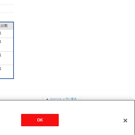
成台数
1
1
1
1
▲ ページトップに戻る
ット形
PMZ-ERMP50FE3
OK