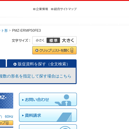
ット形
PMZ-ERMP50FE3
販促資料を探す（全文検索）
複数の形名を指定して探す場合はこちら
Z-
 60Hz