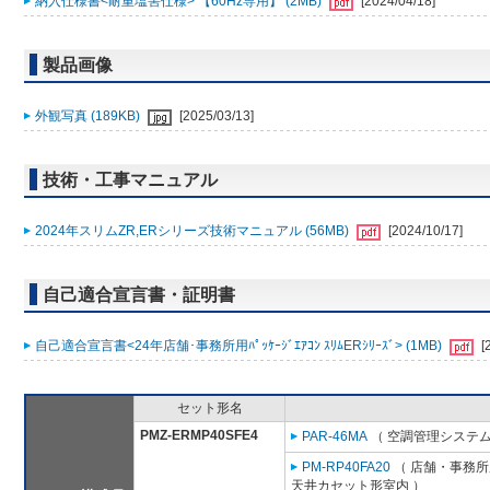
納入仕様書<耐重塩害仕様> 【60Hz専用】 (2MB)
[2024/04/18]
製品画像
外観写真 (189KB)
[2025/03/13]
技術・工事マニュアル
2024年スリムZR,ERシリーズ技術マニュアル (56MB)
[2024/10/17]
自己適合宣言書・証明書
自己適合宣言書<24年店舗･事務所用ﾊﾟｯｹｰｼﾞｴｱｺﾝ ｽﾘﾑERｼﾘｰｽﾞ> (1MB)
[
セット形名
PMZ-ERMP40SFE4
PAR-46MA
（ 空調管理システム
PM-RP40FA20
（ 店舗・事務所用
天井カセット形室内 ）