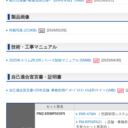
納入仕様書<耐重塩害仕様> 【60Hz専用】 (3MB)
[2025/02/21]
製品画像
外観写真 (213KB)
[2026/02/26]
技術・工事マニュアル
2025年スリムZR,ERシリーズ技術マニュアル (56MB)
[2025/04/30]
自己適合宣言書・証明書
自己適合宣言書<25年店舗･事務所用ﾊﾟｯｹｰｼﾞｴｱｺﾝ ｽﾘﾑERｼﾘｰｽﾞ> (1MB)
[
セット形名
PMZ-ERMP50SF5
PAR-47MA
（ 空調管理システム
PM-RP50FA21
（ 店舗・事務所用
天井カセット形室内 ）