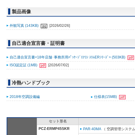
製品画像
外観写真 (143KB)
[2026/02/26]
自己適合宣言書・証明書
自己適合宣言書<18年店舗･事務所用ﾊﾟｯｹｰｼﾞｴｱｺﾝ ｽﾘﾑERｼﾘｰｽﾞ> (503KB)
ISO認定証 (1MB)
[2026/07/02]
冷熱ハンドブック
2018年空調設備編
仕様表(15MB)
セット形名
PCZ-ERMP45SKR
PAR-40MA
（ 空調管理システム