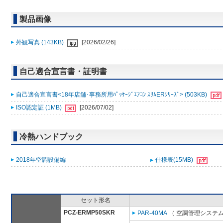
製品画像
外観写真 (143KB)
[2026/02/26]
自己適合宣言書・証明書
自己適合宣言書<18年店舗･事務所用ﾊﾟｯｹｰｼﾞｴｱｺﾝ ｽﾘﾑERｼﾘｰｽﾞ> (503KB)
ISO認定証 (1MB)
[2026/07/02]
冷熱ハンドブック
2018年空調設備編
仕様表(15MB)
セット形名
PCZ-ERMP50SKR
PAR-40MA
（ 空調管理システム