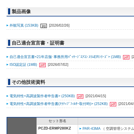
製品画像
外観写真 (153KB)
[2026/02/26]
自己適合宣言書・証明書
自己適合宣言書<21年店舗･事務所用ﾊﾟｯｹｰｼﾞｴｱｺﾝ ｽﾘﾑERｼﾘｰｽﾞ> (1MB)
[
ISO認定証 (1MB)
[2026/07/02]
その他技術資料
電気特性<高調波製作者申告書> (250KB)
[2021/04/15]
電気特性<高調波製作者申告書(ｱｸﾃｨﾌﾞﾌｨﾙﾀｰ取付時)> (252KB)
[2021/04/
セット形名
PCZD-ERMP280KZ
PAR-43MA
（ 空調管理システム