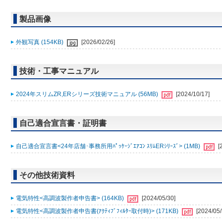
製品画像
外観写真 (154KB)
[2026/02/26]
技術・工事マニュアル
2024年スリムZR,ERシリーズ技術マニュアル (56MB)
[2024/10/17]
自己適合宣言書・証明書
自己適合宣言書<24年店舗･事務所用ﾊﾟｯｹｰｼﾞｴｱｺﾝ ｽﾘﾑERｼﾘｰｽﾞ> (1MB)
[
その他技術資料
電気特性<高調波製作者申告書> (164KB)
[2024/05/30]
電気特性<高調波製作者申告書(ｱｸﾃｨﾌﾞﾌｨﾙﾀｰ取付時)> (171KB)
[2024/05/