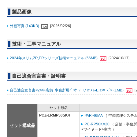
製品画像
外観写真 (143KB)
[2026/02/26]
技術・工事マニュアル
2024年スリムZR,ERシリーズ技術マニュアル (56MB)
[2024/10/17]
自己適合宣言書・証明書
自己適合宣言書<24年店舗･事務所用ﾊﾟｯｹｰｼﾞｴｱｺﾝ ｽﾘﾑERｼﾘｰｽﾞ> (1MB)
[
セット形名
PCZ-ERMP50SK4
PAR-46MA
（ 空調管理システム
PC-RP50KA20
（ 店舗・事務所用
セット構成品
<ワイヤード>室内 ）