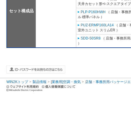
天井カセット形<i-スクエアタイプ
セット構成品
PLP-P160HWH
（ 店舗・事務所用
ル 標準パネル ）
PUZ-ERMP160LA14
（ 店舗・事
室外ユニット スリムER ）
SDD-50SR8
（ 店舗・事務所用パ
）
WIN2Kトップ
製品情報
[業務用]空調・換気
店舗・事務所用パッケージエアコン