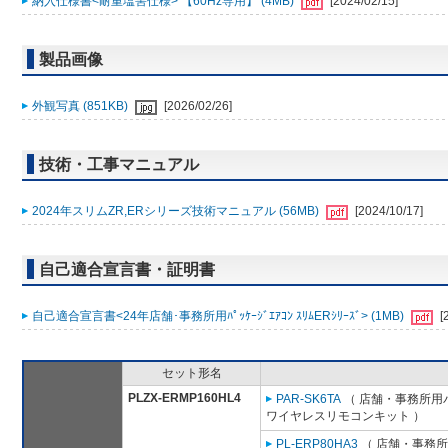
納入仕様書<耐重塩害仕様> 【60Hz専用】 (4MB)
[2024/02/15]
製品画像
外観写真 (851KB)
[2026/02/26]
技術・工事マニュアル
2024年スリムZR,ERシリーズ技術マニュアル (56MB)
[2024/10/17]
自己適合宣言書・証明書
自己適合宣言書<24年店舗･事務所用ﾊﾟｯｹｰｼﾞｴｱｺﾝ ｽﾘﾑERｼﾘｰｽﾞ> (1MB)
[
セット形名
PLZX-ERMP160HL4
PAR-SK6TA
（ 店舗・事務所用パッ
ワイヤレスリモコンキット ）
PL-ERP80HA3
（ 店舗・事務所用