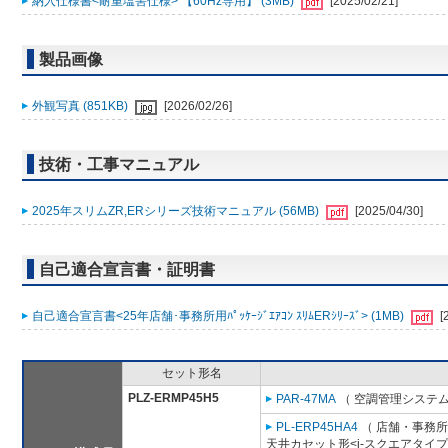
納入仕様書<耐重塩害仕様> 【60Hz専用】 (3MB)
[2025/02/21]
製品画像
外観写真 (851KB)
[2026/02/26]
技術・工事マニュアル
2025年スリムZR,ERシリーズ技術マニュアル (56MB)
[2025/04/30]
自己適合宣言書・証明書
自己適合宣言書<25年店舗･事務所用ﾊﾟｯｹｰｼﾞｴｱｺﾝ ｽﾘﾑERｼﾘｰｽﾞ> (1MB)
[
セット形名
PLZ-ERMP45H5
PAR-47MA
（ 空調管理システム
PL-ERP45HA4
（ 店舗・事務所用
天井カセット形<i-スクエアタイプ