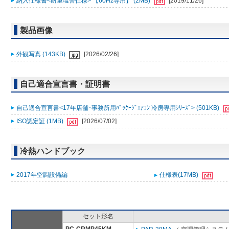
納入仕様書<耐重塩害仕様> 【60Hz専用】 (2MB)
[2019/11/26]
製品画像
外観写真 (143KB)
[2026/02/26]
自己適合宣言書・証明書
自己適合宣言書<17年店舗･事務所用ﾊﾟｯｹｰｼﾞｴｱｺﾝ 冷房専用ｼﾘｰｽﾞ> (501KB)
ISO認定証 (1MB)
[2026/07/02]
冷熱ハンドブック
2017年空調設備編
仕様表(17MB)
セット形名