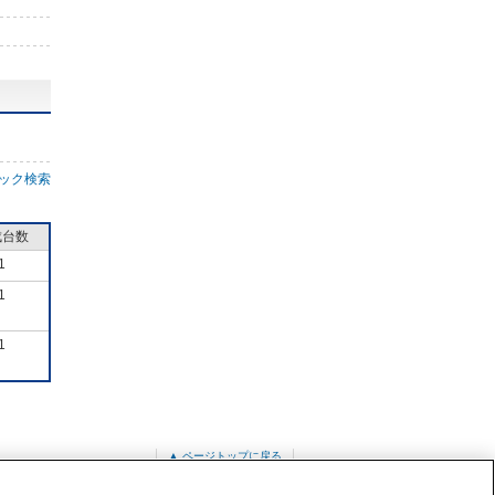
ック検索
成台数
1
1
1
▲ ページトップに戻る