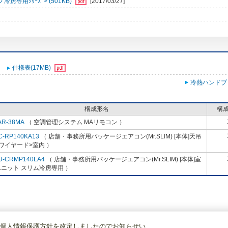
冷房専用ｼﾘｰｽﾞ> (501KB)
[2017/03/27]
仕様表(17MB)
冷熱ハンドブ
構成形名
構
AR-38MA
（ 空調管理システム MAリモコン ）
C-RP140KA13
（ 店舗・事務所用パッケージエアコン(Mr.SLIM) [本体]天吊
ワイヤード>室内 ）
U-CRMP140LA4
（ 店舗・事務所用パッケージエアコン(Mr.SLIM) [本体]室
ニット スリム冷房専用 ）
個人情報保護方針を改定しましたのでお知らせい