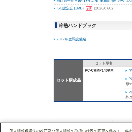
自己適合宣言書<17年店舗･事務所用ﾊﾟｯｹｰｼﾞｴｱｺﾝ 
ISO認定証 (1MB)
[2026/07/02]
冷熱ハンドブック
2017年空調設備編
セット形名
PC-CRMP140KM
P
P
セット構成品
形<
P
外ユ
個人情報保護法の改正及び個人情報の取扱い状況の変更を鑑みて、当社