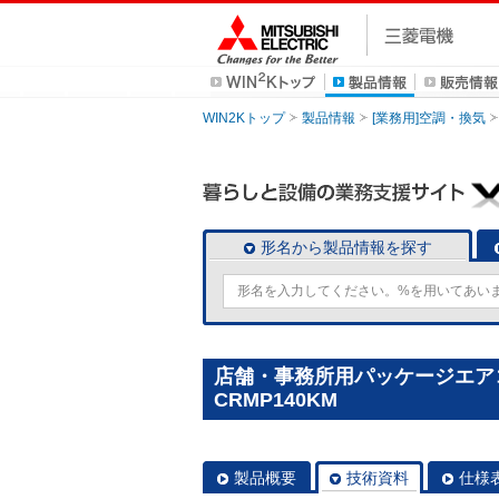
WIN2Kトップ
製品情報
[業務用]空調・換気
形名から製品情報を探す
店舗・事務所用パッケージエアコン(
CRMP140KM
製品概要
技術資料
仕様