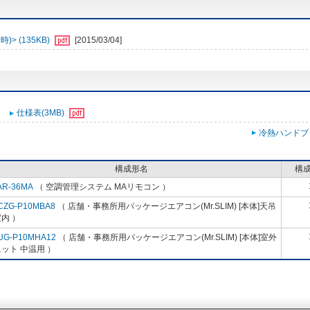
> (135KB)
[2015/03/04]
仕様表(3MB)
冷熱ハンドブ
構成形名
構
AR-36MA
（ 空調管理システム MAリモコン ）
CZG-P10MBA8
（ 店舗・事務所用パッケージエアコン(Mr.SLIM) [本体]天吊
内 ）
UG-P10MHA12
（ 店舗・事務所用パッケージエアコン(Mr.SLIM) [本体]室外
ット 中温用 ）