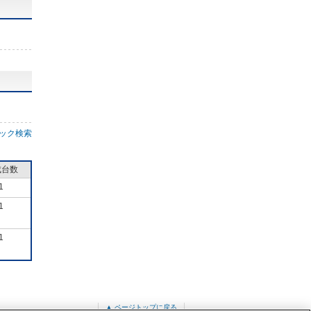
ック検索
成台数
1
1
1
▲ ページトップに戻る