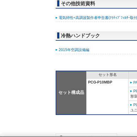
その他技術資料
電気特性<高調波製作者申告書(ｱｸﾃｨﾌﾞﾌｨﾙﾀｰ取付時)
冷熱ハンドブック
2015年空調設備編
セット形名
PCG-P10MBP
P
P
セット構成品
形室
P
ユニ