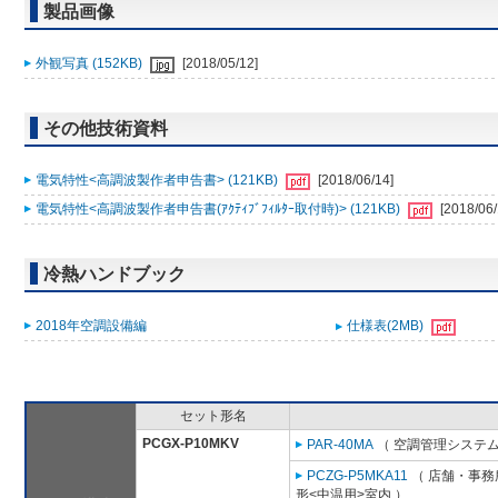
製品画像
外観写真 (152KB)
[2018/05/12]
その他技術資料
電気特性<高調波製作者申告書> (121KB)
[2018/06/14]
電気特性<高調波製作者申告書(ｱｸﾃｨﾌﾞﾌｨﾙﾀｰ取付時)> (121KB)
[2018/06/
冷熱ハンドブック
2018年空調設備編
仕様表(2MB)
セット形名
PCGX-P10MKV
PAR-40MA
（ 空調管理システム
PCZG-P5MKA11
（ 店舗・事務所
形<中温用>室内 ）