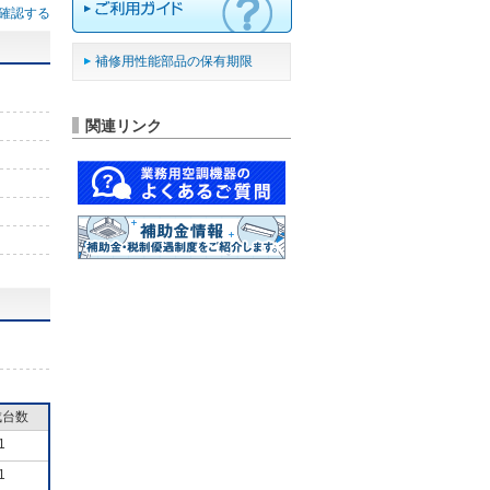
確認する
補修用性能部品の保有期限
関連リンク
成台数
1
1