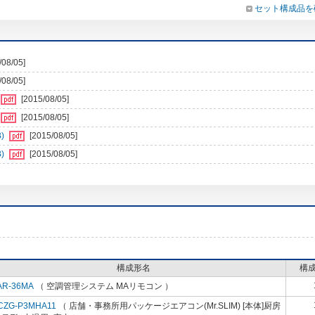
セット構成品を
/08/05]
/08/05]
[2015/08/05]
[2015/08/05]
)
[2015/08/05]
)
[2015/08/05]
構成形名
構
AR-36MA
（ 空調管理システム MAリモコン ）
CZG-P3MHA11
（ 店舗・事務所用パッケージエアコン(Mr.SLIM) [本体]厨房