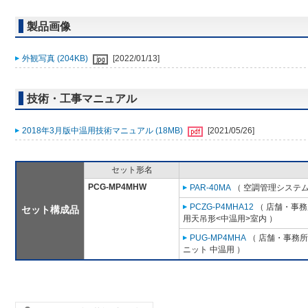
製品画像
外観写真 (204KB)
[2022/01/13]
技術・工事マニュアル
2018年3月版中温用技術マニュアル (18MB)
[2021/05/26]
セット形名
PCG-MP4MHW
PAR-40MA
（ 空調管理システム
PCZG-P4MHA12
（ 店舗・事務所
セット構成品
用天吊形<中温用>室内 ）
PUG-MP4MHA
（ 店舗・事務所用
ニット 中温用 ）