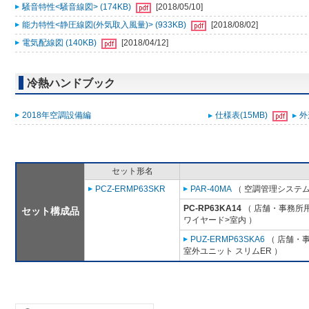
騒音特性<騒音線図> (174KB)
[2018/05/10]
能力特性<静圧線図(外気取入風量)> (933KB)
[2018/08/02]
電気配線図 (140KB)
[2018/04/12]
冷熱ハンドブック
2018年空調設備編
仕様表(15MB)
外
セット形名
PCZ-ERMP63SKR
PAR-40MA
（ 空調管理システム
PC-RP63KA14
（ 店舗・事務所用パ
セット構成品
ワイヤード>室内 ）
PUZ-ERMP63SKA6
（ 店舗・事
室外ユニット スリムER ）