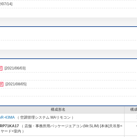
2/07/14]
[2021/06/03]
[2021/08/05]
構成形名
構
AR-43MA
（ 空調管理システム MAリモコン ）
-RP71KA17
（ 店舗・事務所用パッケージエアコン(Mr.SLIM) [本体]天吊形<
ヤード>室内 ）