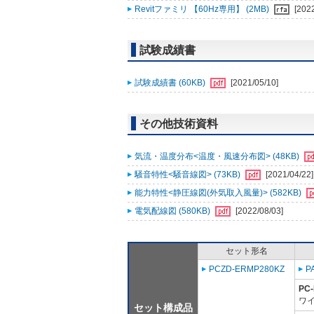
Revitファミリ 【60Hz専用】 (2MB)
[202
試験成績書
試験成績書 (60KB)
[2021/05/10]
その他技術資料
気流・温度分布<温度・風速分布図> (48KB)
騒音特性<騒音線図> (73KB)
[2021/04/22]
能力特性<静圧線図(外気取入風量)> (582KB)
電気配線図 (580KB)
[2022/08/03]
セット形名
PCZD-ERMP280KZ
P
PC
ワイ
セット構成品