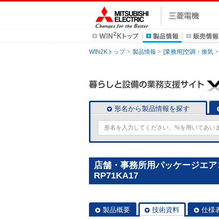
WIN2Kトップ
製品情報
[業務用]空調・換気
形名から製品情報を探す
店舗・事務所用パッケージエアコン(
RP71KA17
製品概要
技術資料
仕様