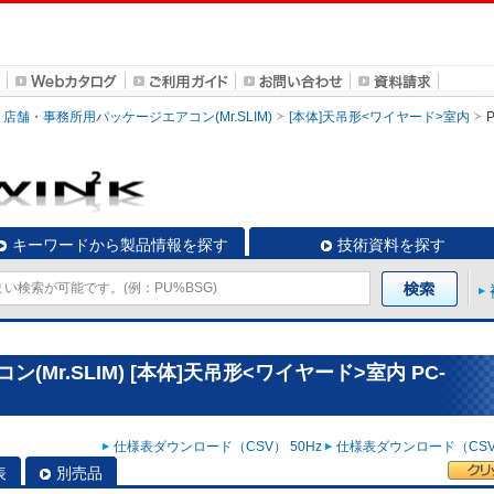
店舗・事務所用パッケージエアコン(Mr.SLIM)
[本体]天吊形<ワイヤード>室内
キーワードから製品情報を探す
技術資料を探す
Mr.SLIM) [本体]天吊形<ワイヤード>室内 PC-
仕様表ダウンロード（CSV） 50Hz
仕様表ダウンロード（CSV）
表
別売品