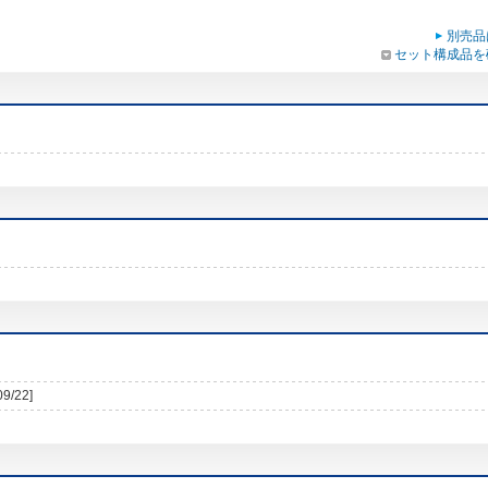
別売品
セット構成品を
09/22]